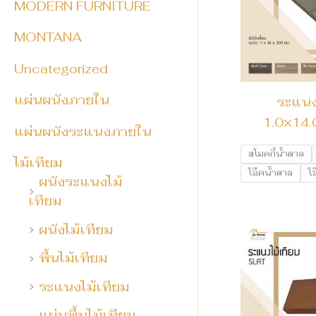
MODERN FURNITURE
MONTANA
Uncategorized
แผ่นผนังภายใน
ระแนง
1.0×14.
แผ่นผนังระแนงภายใน
สโมคกี้น้ำตาล
ไม้เทียม
โอ๊คน้ำตาล
โ
ผนังระแนงไม้
เทียม
ผนังไม้เทียม
พื้นไม้เทียม
ระแนงไม้เทียม
แผ่นพื้นไม้เทียม