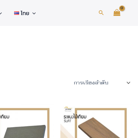
Search
ไทย