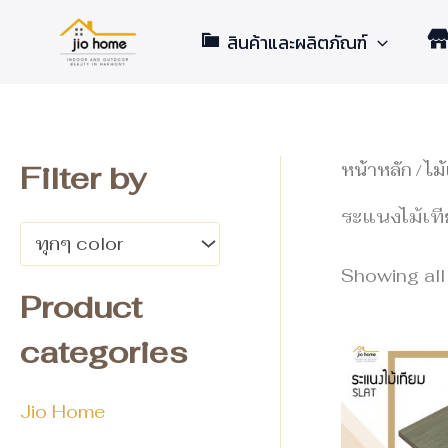
ร
ร
Skip
า
า
สินค้าและผลิตภัณฑ์
to
ค
ค
content
า
า
ต่ำ
สู
สุ
ง
ด
สุ
ด
Filter by
หน้าหลัก
/
ไม
ระแนงไม้เท
ทุกๆ color
Showing all
Product
categories
Jio Home