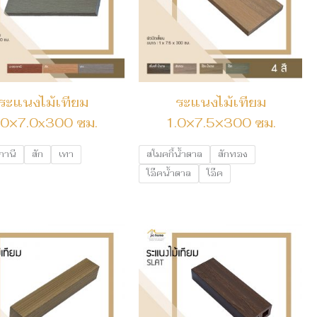
ระแนงไม้เทียม
ระแนงไม้เทียม
.0×7.0x300 ซม.
1.0×7.5×300 ซม.
กานี
สัก
เทา
สโมคกี้น้ำตาล
สักทอง
โอ๊คน้ำตาล
โอ๊ค