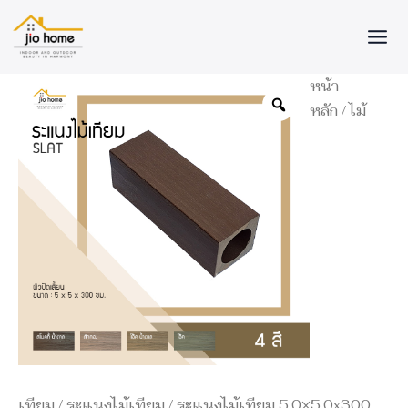
Skip
to
content
จำนวน
หน้า
ระแนง
หลัก
/
ไม้
ไม้
เทียม
5.0x5.0x300
ซม.
ชิ้น
เทียม
/
ระแนงไม้เทียม
/ ระแนงไม้เทียม 5.0×5.0x300