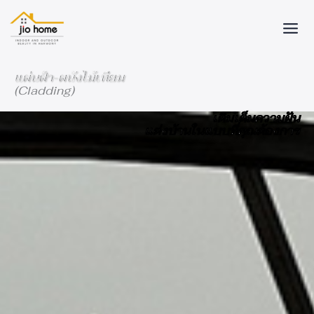
Skip
to
content
แผ่นฝ้า-ผนังไม้เทียม
(Cladding)
เติมเต็มความฝัน
แต่งบ้านในแบบที่คุณต้องการ