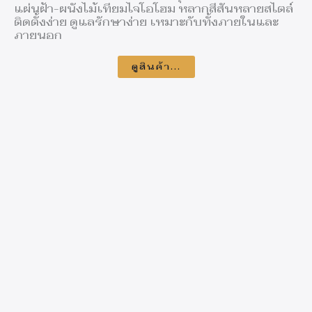
แผ่นฝ้า-ผนังไม้เทียมไจโอโฮม หลากสีสันหลายสไตล์
ติดตั้งง่าย ดูแลรักษาง่าย เหมาะกับทั้งภายในและ
ภายนอก​
ดูสินค้า...