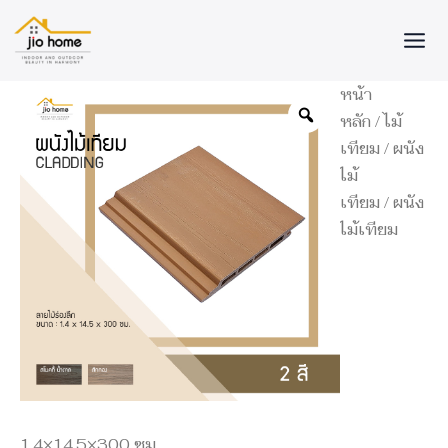
Skip
to
content
จำนวน
หน้า
ผนัง
หลัก
/
ไม้
ไม้
เทียม
/
ผนัง
เทียม
1.4x14.5x300
ไม้
ซม.
เทียม
/ ผนัง
ชิ้น
ไม้เทียม
1.4×14.5×300 ซม.