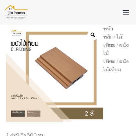
Skip
to
content
จำนวน
หน้า
ผนัง
หลัก
/
ไม้
ไม้
เทียม
/
ผนัง
เทียม
1.4x9.5x300
ไม้
ซม.
เทียม
/ ผนัง
ชิ้น
ไม้เทียม
1.4×9.5×300 ซม.