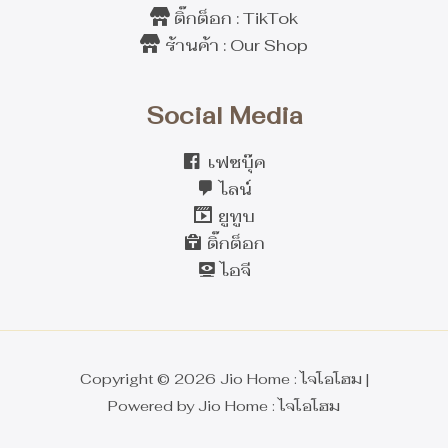
ติ๊กต็อก : TikTok
ร้านค้า : Our Shop
Social Media
เฟซบุ๊ค
ไลน์
ยูทูบ
ติ๊กต็อก
ไอจี
Copyright © 2026 Jio Home : ไจโอโฮม |
Powered by Jio Home : ไจโอโฮม