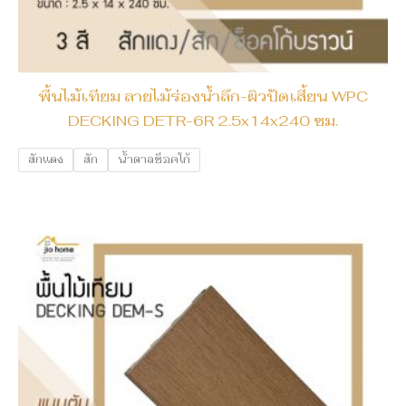
พื้นไม้เทียม ลายไม้ร่องน้ำลึก-ผิวปัดเสี้ยน WPC
DECKING DETR-6R 2.5x14x240 ซม.
สักแดง
สัก
น้ำตาลช็อคโก้