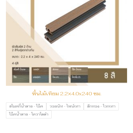
พื้นไม้เทียม 2.2×4.0x240 ซม.
สโมคกี้น้ำตาล - โอ๊ค
วอลนัท - ไพน์เทา
สักทอง - โวกเทา
โอ๊คน้ำตาล - โควาโดดำ