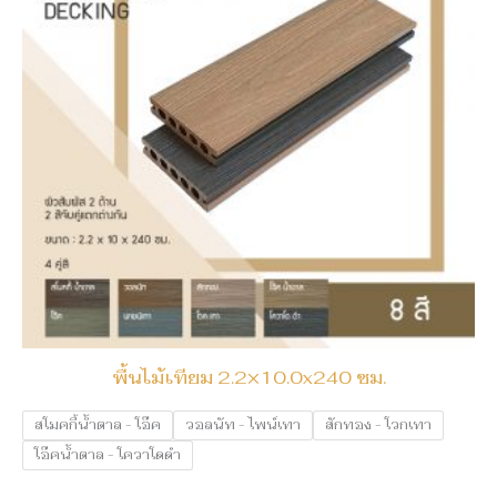
พื้นไม้เทียม 2.2×10.0x240 ซม.
สโมคกี้น้ำตาล - โอ๊ค
วอลนัท - ไพน์เทา
สักทอง - โวกเทา
โอ๊คน้ำตาล - โควาโดดำ