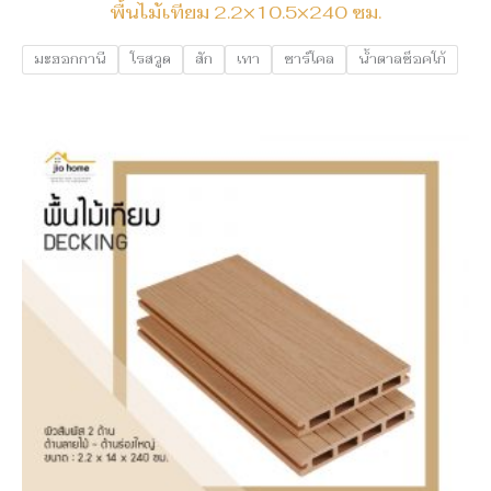
พื้นไม้เทียม 2.2×10.5×240 ซม.
มะฮอกกานี
โรสวูด
สัก
เทา
ชาร์โคล
น้ำตาลช็อคโก้