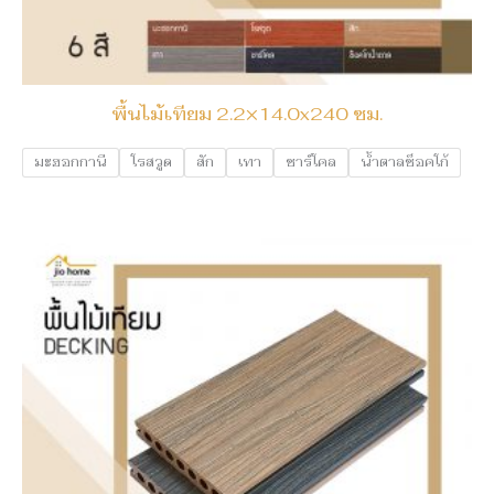
พื้นไม้เทียม 2.2×14.0x240 ซม.
มะฮอกกานี
โรสวูด
สัก
เทา
ชาร์โคล
น้ำตาลช็อคโก้