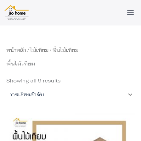
ร
ร
Skip
า
า
to
ค
ค
content
า
า
ต่ำ
สู
สุ
ง
ด
สุ
ด
หน้าหลัก
/
ไม้เทียม
/ พื้นไม้เทียม
พื้นไม้เทียม
Showing all 9 results