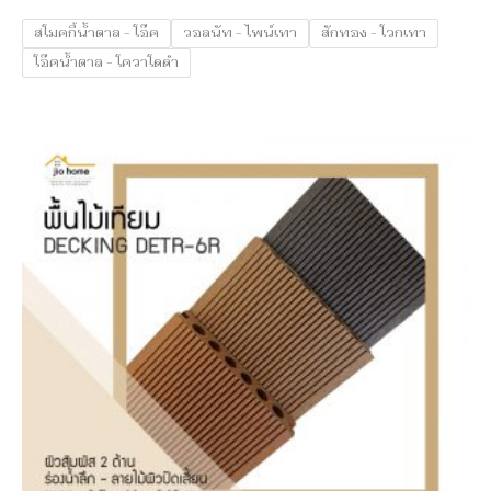
สโมคกี้น้ำตาล - โอ๊ค
วอลนัท - ไพน์เทา
สักทอง - โวกเทา
โอ๊คน้ำตาล - โควาโดดำ