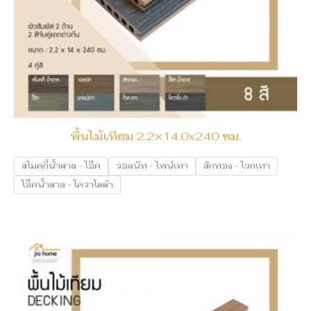
พื้นไม้เทียม 2.2×14.0x240 ซม.
สโมคกี้น้ำตาล - โอ๊ค
วอลนัท - ไพน์เทา
สักทอง - โวกเทา
โอ๊คน้ำตาล - โควาโดดำ