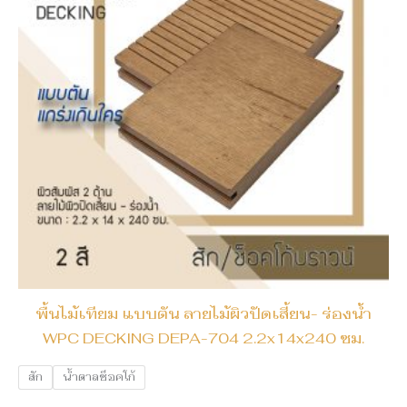
พื้นไม้เทียม แบบตัน ลายไม้ผิวปัดเสี้ยน- ร่องน้ำ
WPC DECKING DEPA-704 2.2x14x240 ซม.
สัก
น้ำตาลช็อคโก้