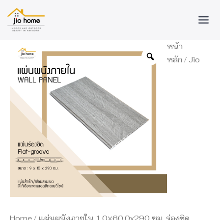
Skip
to
content
จำนวน
หน้า
แผ่น
หลัก
/
Jio
ผนัง
ภายใน
1.0x60.0x290
ซม.
ร่อง
ชิด
ชิ้น
Home
/ แผ่นผนังภายใน 1.0×60.0x290 ซม. ร่องชิด