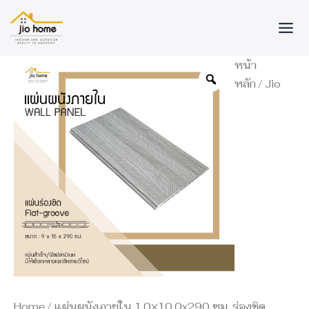
Skip
to
content
จำนวน
หน้า
แผ่น
หลัก
/
Jio
ผนัง
ภายใน
1.0x10.0x290
ซม.
ร่อง
ชิด
ชิ้น
Home
/ แผ่นผนังภายใน 1.0×10.0x290 ซม. ร่องชิด