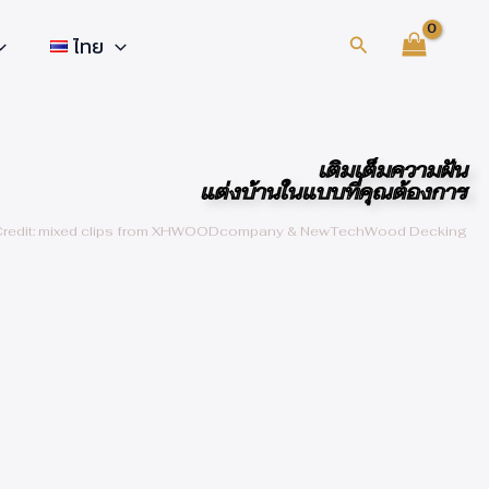
Search
ไทย
เติมเต็มความฝัน
แต่งบ้านในแบบที่คุณต้องการ
Credit: mixed clips from XHWOODcompany & NewTechWood Decking