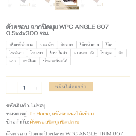
ตัวครอบ ฉากปิดมุม WPC ANGLE 607
0.5x4x300 ซม.
สโมคกี้น้ำตาล
วอลนัท
สักทอง
โอ๊คน้ำตาล
โอ๊ค
ไพน์เทา
โวกเทา
โควาโดดำ
มะฮอกกานี
โรสวูด
สัก
เทา
ชาร์โคล
น้ำตาลช็อคโก้
หยิบใส่ตะกร้า
-
+
รหัสสินค้า:
ไม่ระบุ
หมวดหมู่:
Jio Home
,
ผนังระแนงไม้เทียม
ป้ายกำกับ:
ตัวครอบปิดมุมปิดปลาย
ตัวครอบ ปิดมุมปิดปลาย WPC ANGLE TRIM 607