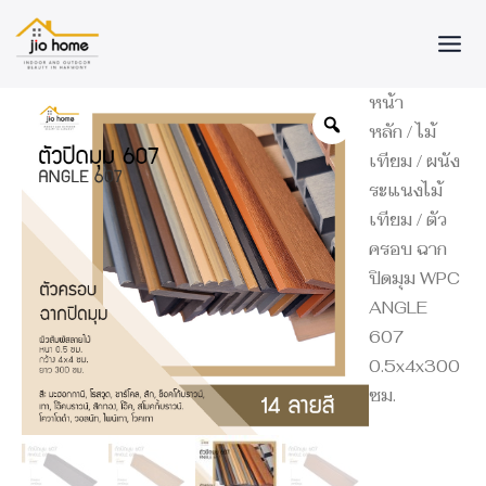
Skip
to
content
จำนวน
หน้า
ตัว
หลัก
/
ไม้
ครอบ
เทียม
/
ผนัง
ฉาก
ปิด
ระแนงไม้
มุม
เทียม
/ ตัว
WPC
ครอบ ฉาก
ANGLE
607
ปิดมุม WPC
0.5x4x300
ANGLE
ซม.
ชิ้น
607
0.5x4x300
ซม.