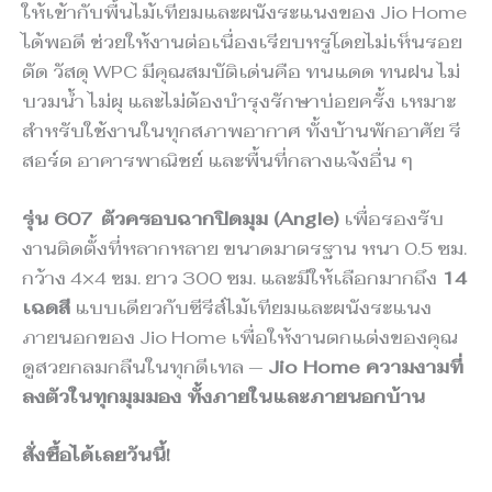
ให้เข้ากับพื้นไม้เทียมและผนังระแนงของ Jio Home
ได้พอดี ช่วยให้งานต่อเนื่องเรียบหรูโดยไม่เห็นรอย
ตัด วัสดุ WPC มีคุณสมบัติเด่นคือ ทนแดด ทนฝน ไม่
บวมน้ำ ไม่ผุ และไม่ต้องบำรุงรักษาบ่อยครั้ง เหมาะ
สำหรับใช้งานในทุกสภาพอากาศ ทั้งบ้านพักอาศัย รี
สอร์ต อาคารพาณิชย์ และพื้นที่กลางแจ้งอื่น ๆ
รุ่น 607
ตัวครอบฉากปิดมุม (Angle)
เพื่อรองรับ
งานติดตั้งที่หลากหลาย ขนาดมาตรฐาน หนา 0.5 ซม.
กว้าง 4×4 ซม. ยาว 300 ซม. และมีให้เลือกมากถึง
14
เฉดสี
แบบเดียวกับซีรีส์ไม้เทียมและผนังระแนง
ภายนอกของ Jio Home เพื่อให้งานตกแต่งของคุณ
ดูสวยกลมกลืนในทุกดีเทล —
Jio Home ความงามที่
ลงตัวในทุกมุมมอง ทั้งภายในและภายนอกบ้าน
สั่งซื้อได้เลยวันนี้!