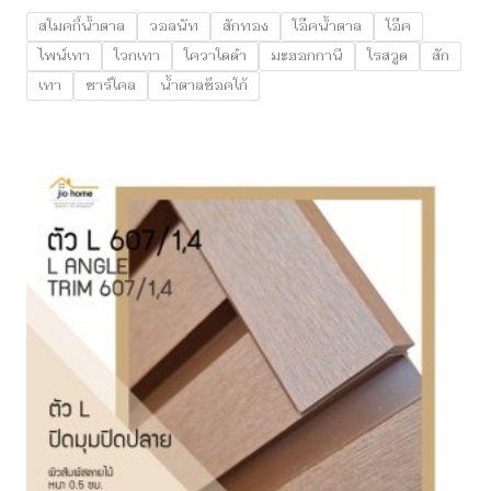
สโมคกี้น้ำตาล
วอลนัท
สักทอง
โอ๊คน้ำตาล
โอ๊ค
ไพน์เทา
โวกเทา
โควาโดดำ
มะฮอกกานี
โรสวูด
สัก
เทา
ชาร์โคล
น้ำตาลช็อคโก้