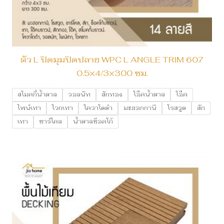
ตัว L ปิดมุมปิดปลาย WPC L ANGLE TRIM 607
0.5×4/3×300 ซม.
สโมคกี้น้ำตาล
วอลนัท
สักทอง
โอ๊คน้ำตาล
โอ๊ค
ไพน์เทา
โวกเทา
โควาโดดำ
มะฮอกกานี
โรสวูด
สัก
เทา
ชาร์โคล
น้ำตาลช็อคโก้