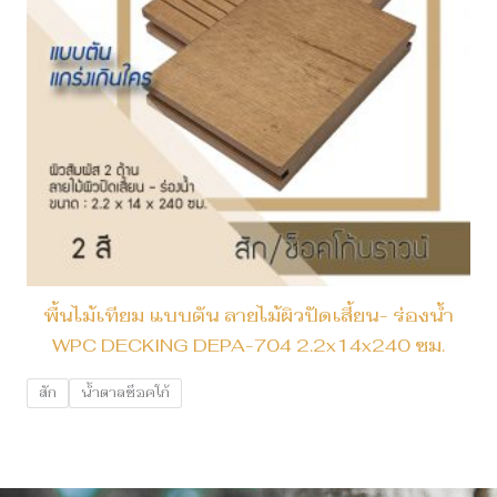
พื้นไม้เทียม แบบตัน ลายไม้ผิวปัดเสี้ยน- ร่องน้ำ
WPC DECKING DEPA-704 2.2x14x240 ซม.
สัก
น้ำตาลช็อคโก้