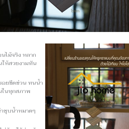
อนไม้จริง หลาก
ุณให้สวยงามทัน
รอยขีดข่วน ทนน้ำ
านในทุกสภาพ
้าชุบน้ำหมาดๆ